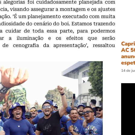
s alegorias foi cuidadosamente planejada com
ia, visando assegurar a montagem e os ajustes
tação. ‘É um planejamento executado com muita
ndiosidade do cenário do boi. Estamos trazendo
ra cuidar de toda essa parte, para podermos
star a iluminação e os efeitos que serão
Capr
de cenografia da apresentação’, ressaltou
AC 5
anun
espet
14 de j