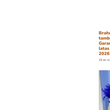
Brah
tamb
Garan
latas
2026
18 de m