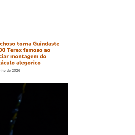
ichoso torna Guindaste
00 Terex famoso ao
ciar montagem do
áculo alegorico
unho de 2026