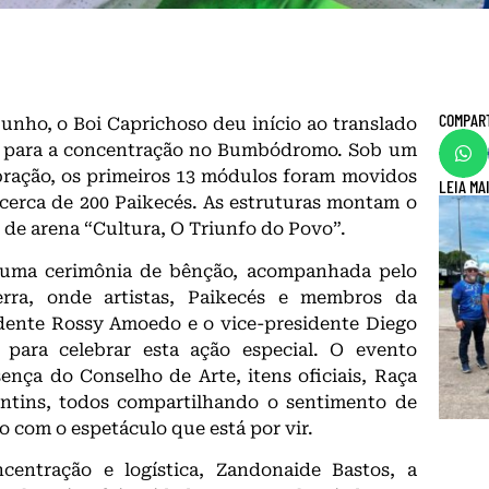
COMPAR
junho, o Boi Caprichoso deu início ao translado
s para a concentração no Bumbódromo. Sob um
bração, os primeiros 13 módulos foram movidos
LEIA MA
 cerca de 200 Paikecés. As estruturas montam o
o de arena “Cultura, O Triunfo do Povo”.
ma cerimônia de bênção, acompanhada pelo
ra, onde artistas, Paikecés e membros da
sidente Rossy Amoedo e o vice-presidente Diego
 para celebrar esta ação especial. O evento
ça do Conselho de Arte, itens oficiais, Raça
intins, todos compartilhando o sentimento de
 com o espetáculo que está por vir.
centração e logística, Zandonaide Bastos, a