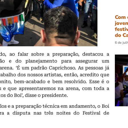
Com o
joven
festi
do C
6 de jul
o, ao falar sobre a preparação, destacou a
ção e do planejamento para assegurar um
rena. ‘É um padrão Caprichoso. As pessoas já
balho dos nossos artistas, então, acredito que
nito, bem-acabado e bem resolvido. Esse é o
s e que apresentaremos na arena, com toda a
os do Boi’, disse o presidente.
s e a preparação técnica em andamento, o Boi
ra a disputa nas três noites do Festival de