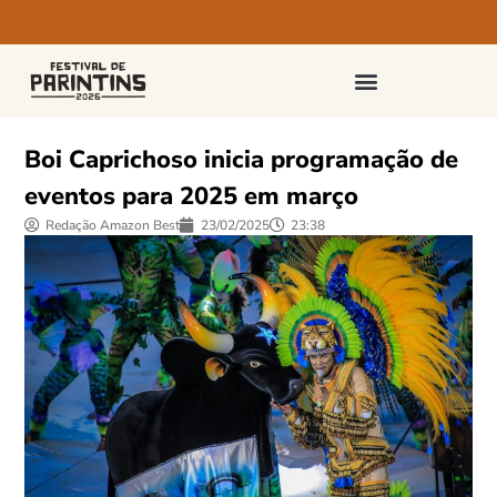
PASSAPORTES E INGRESSOS
Boi Caprichoso inicia programação de
eventos para 2025 em março
Redação Amazon Best
23/02/2025
23:38