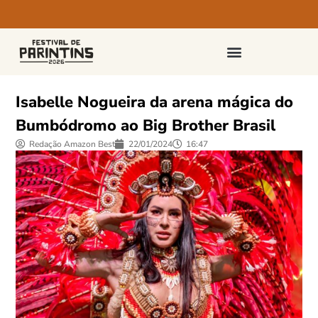
PASSAPORTES E INGRESSOS
Isabelle Nogueira da arena mágica do
Bumbódromo ao Big Brother Brasil
Redação Amazon Best
22/01/2024
16:47