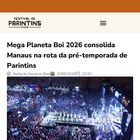
PASSAPORTES E INGRESSOS
Mega Planeta Boi 2026 consolida
Manaus na rota da pré-temporada de
Parintins
Redação Amazon Best
20/05/2026
23:53