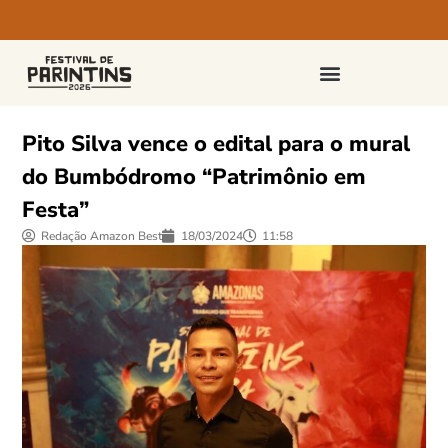
PASSAPORTES E INGRESSOS
Pito Silva vence o edital para o mural
do Bumbódromo “Patrimônio em
Festa”
Redação Amazon Best
18/03/2024
11:58