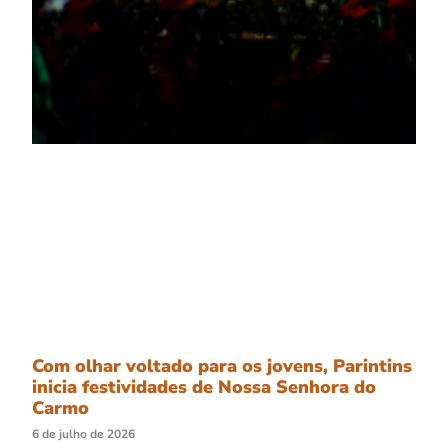
Com olhar voltado para os jovens, Parintins
inicia festividades de Nossa Senhora do
Carmo
6 de julho de 2026