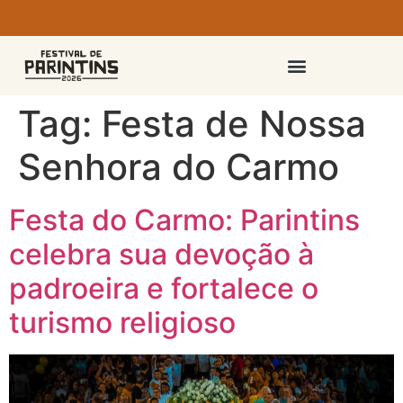
PASSAPORTES E INGRESSOS
Tag:
Festa de Nossa
Senhora do Carmo
Festa do Carmo: Parintins
celebra sua devoção à
padroeira e fortalece o
turismo religioso