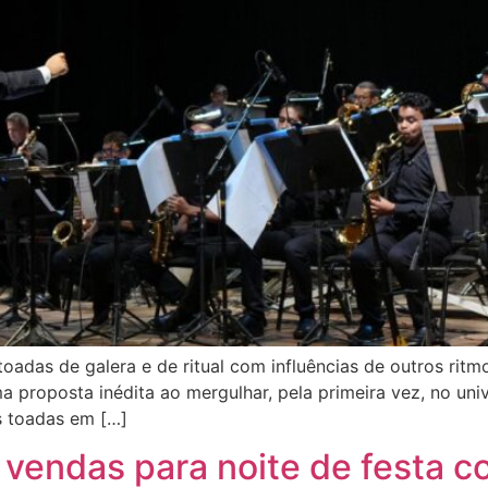
toadas de galera e de ritual com influências de outros rit
 proposta inédita ao mergulhar, pela primeira vez, no un
s toadas em […]
 vendas para noite de festa 