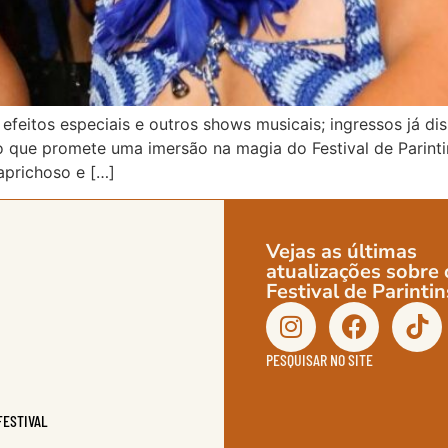
feitos especiais e outros shows musicais; ingressos já di
to que promete uma imersão na magia do Festival de Parin
aprichoso e […]
Vejas as últimas
atualizações sobre 
Festival de Parintin
PESQUISAR NO SITE
FESTIVAL