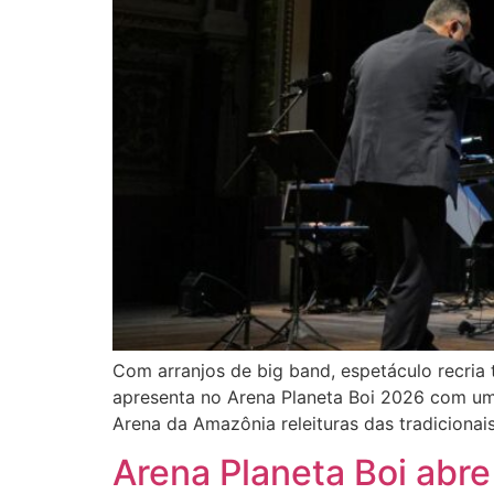
Com arranjos de big band, espetáculo recria 
apresenta no Arena Planeta Boi 2026 com uma
Arena da Amazônia releituras das tradicionai
Arena Planeta Boi abre