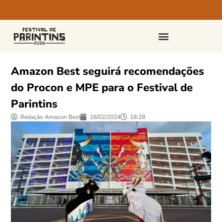
PASSAPORTES E INGRESSOS
Amazon Best seguirá recomendações
do Procon e MPE para o Festival de
Parintins
Redação Amazon Best
16/02/2024
18:28