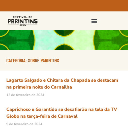
PASSAPORTES E INGRESSOS
CATEGORIA: SOBRE PARINTINS
Lagarto Salgado e Chitara da Chapada se destacam
na primeira noite do Carnailha
12 de fevereiro de 2024
Caprichoso e Garantido se desafiarão na tela da TV
Globo na terça-feira de Carnaval
9 de fevereiro de 2024